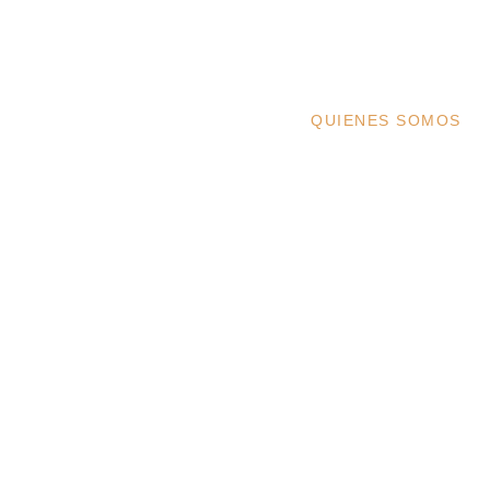
QUIENES SOMOS
Una Nuev
Peluquer
Contarini nace del su
decidió crear un espaci
con mucho corazón.
Un equipo joven y apas
modernos, balayage, re
look.
Nuestro local en
Usera