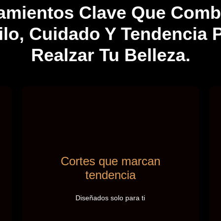
tamientos Clave Que Comb
ilo, Cuidado Y Tendencia 
Realzar Tu Belleza.
Cortes que marcan
Cortes que marcan
tendencia
tendencia
Personalizamos cada corte para realzar
tu estilo. Desde los clásicos más
Diseñados solo para ti
elegantes hasta las últimas tendencias
en cortes femeninos y masculinos.