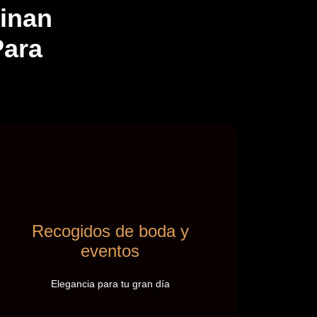
inan
Para
Recogidos de boda y
Recogidos de boda y
eventos
eventos
Peinados sofisticados que combinan
comodidad y glamour. Perfectos para
Elegancia para tu gran día
bodas, comuniones y cualquier ocasión
especial.