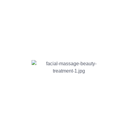
ar, mimarse y salir renovado.
 Nicole
ños.
fresco y
n.
age,
estética
, Madrid,
do y
marte,
varte.